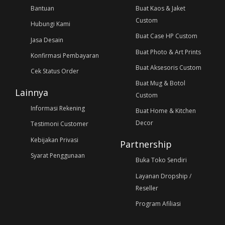
Bantuan
Buat Kaos & Jaket
Custom
Hubungi Kami
Buat Case HP Custom
Jasa Desain
Buat Photo & Art Prints
Konfirmasi Pembayaran
Buat Aksesoris Custom
Cek Status Order
Buat Mug & Botol
Lainnya
Custom
Informasi Rekening
Buat Home & Kitchen
Decor
Testimoni Customer
Kebijakan Privasi
Partnership
Syarat Penggunaan
Buka Toko Sendiri
Layanan Dropship /
Reseller
Program Afiliasi