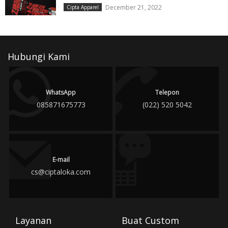
December 21, 2022
Cipta Apparel
Hubungi Kami
WhatsApp
Telepon
085871675773
(022) 520 5042
E-mail
cs@ciptaloka.com
Layanan
Buat Custom