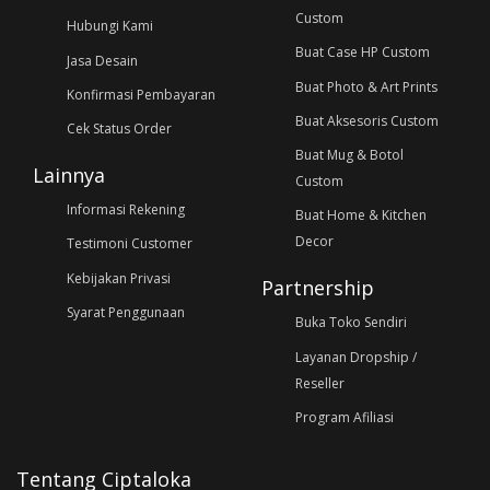
Custom
Hubungi Kami
Buat Case HP Custom
Jasa Desain
Buat Photo & Art Prints
Konfirmasi Pembayaran
Buat Aksesoris Custom
Cek Status Order
Buat Mug & Botol
Lainnya
Custom
Informasi Rekening
Buat Home & Kitchen
Decor
Testimoni Customer
Kebijakan Privasi
Partnership
Syarat Penggunaan
Buka Toko Sendiri
Layanan Dropship /
Reseller
Program Afiliasi
Tentang Ciptaloka