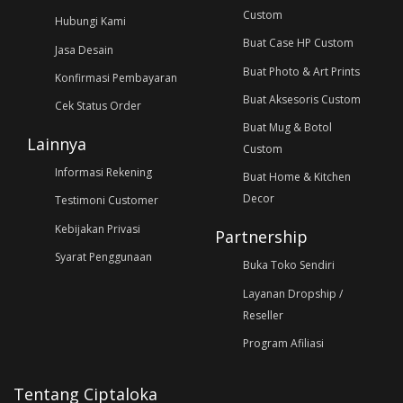
Custom
Hubungi Kami
Buat Case HP Custom
Jasa Desain
Buat Photo & Art Prints
Konfirmasi Pembayaran
Buat Aksesoris Custom
Cek Status Order
Buat Mug & Botol
Lainnya
Custom
Informasi Rekening
Buat Home & Kitchen
Decor
Testimoni Customer
Kebijakan Privasi
Partnership
Syarat Penggunaan
Buka Toko Sendiri
Layanan Dropship /
Reseller
Program Afiliasi
Tentang Ciptaloka