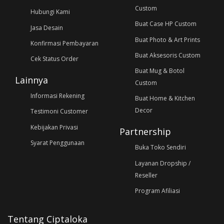
Custom
Hubungi Kami
Buat Case HP Custom
Jasa Desain
Buat Photo & Art Prints
Konfirmasi Pembayaran
Buat Aksesoris Custom
Cek Status Order
Buat Mug & Botol
Lainnya
Custom
Informasi Rekening
Buat Home & Kitchen
Decor
Testimoni Customer
Kebijakan Privasi
Partnership
Syarat Penggunaan
Buka Toko Sendiri
Layanan Dropship /
Reseller
Program Afiliasi
Tentang Ciptaloka