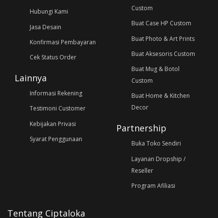
Custom
Hubungi Kami
Buat Case HP Custom
Jasa Desain
Buat Photo & Art Prints
Konfirmasi Pembayaran
Buat Aksesoris Custom
Cek Status Order
Buat Mug & Botol
Lainnya
Custom
Informasi Rekening
Buat Home & Kitchen
Decor
Testimoni Customer
Kebijakan Privasi
Partnership
Syarat Penggunaan
Buka Toko Sendiri
Layanan Dropship /
Reseller
Program Afiliasi
Tentang Ciptaloka