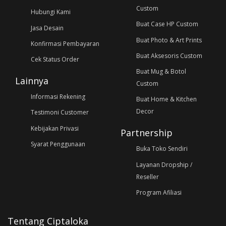
Custom
Hubungi Kami
Buat Case HP Custom
Jasa Desain
Buat Photo & Art Prints
Konfirmasi Pembayaran
Buat Aksesoris Custom
Cek Status Order
Buat Mug & Botol
Lainnya
Custom
Informasi Rekening
Buat Home & Kitchen
Decor
Testimoni Customer
Kebijakan Privasi
Partnership
Syarat Penggunaan
Buka Toko Sendiri
Layanan Dropship /
Reseller
Program Afiliasi
Tentang Ciptaloka