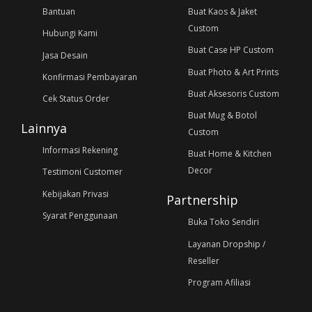
Bantuan
Buat Kaos & Jaket
Custom
Hubungi Kami
Buat Case HP Custom
Jasa Desain
Buat Photo & Art Prints
Konfirmasi Pembayaran
Buat Aksesoris Custom
Cek Status Order
Buat Mug & Botol
Lainnya
Custom
Informasi Rekening
Buat Home & Kitchen
Decor
Testimoni Customer
Kebijakan Privasi
Partnership
Syarat Penggunaan
Buka Toko Sendiri
Layanan Dropship /
Reseller
Program Afiliasi