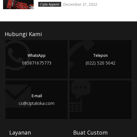
December 21, 2022
Cipta Apparel
Hubungi Kami
WhatsApp
Telepon
085871675773
(022) 520 5042
E-mail
cs@ciptaloka.com
Layanan
Buat Custom