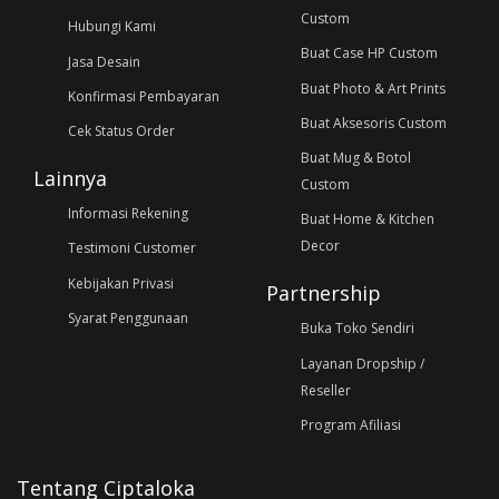
Custom
Hubungi Kami
Buat Case HP Custom
Jasa Desain
Buat Photo & Art Prints
Konfirmasi Pembayaran
Buat Aksesoris Custom
Cek Status Order
Buat Mug & Botol
Lainnya
Custom
Informasi Rekening
Buat Home & Kitchen
Decor
Testimoni Customer
Kebijakan Privasi
Partnership
Syarat Penggunaan
Buka Toko Sendiri
Layanan Dropship /
Reseller
Program Afiliasi
Tentang Ciptaloka