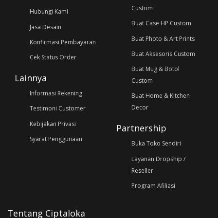
Custom
Hubungi Kami
Buat Case HP Custom
Jasa Desain
Buat Photo & Art Prints
Konfirmasi Pembayaran
Buat Aksesoris Custom
Cek Status Order
Buat Mug & Botol
Lainnya
Custom
Informasi Rekening
Buat Home & Kitchen
Decor
Testimoni Customer
Kebijakan Privasi
Partnership
Syarat Penggunaan
Buka Toko Sendiri
Layanan Dropship /
Reseller
Program Afiliasi
Tentang Ciptaloka