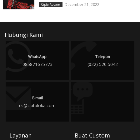
December 21, 2022
Cipta Apparel
Hubungi Kami
WhatsApp
Telepon
085871675773
(022) 520 5042
E-mail
cs@ciptaloka.com
Layanan
Buat Custom