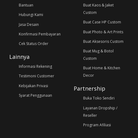
Bantuan
Buat Kaos & Jaket
Custom
Hubungi Kami
Buat Case HP Custom
Jasa Desain
Buat Photo & Art Prints
Konfirmasi Pembayaran
Buat Aksesoris Custom
Cek Status Order
Buat Mug & Botol
Lainnya
Custom
Informasi Rekening
Buat Home & Kitchen
Decor
Testimoni Customer
Kebijakan Privasi
Partnership
Syarat Penggunaan
Buka Toko Sendiri
Layanan Dropship /
Reseller
Program Afiliasi