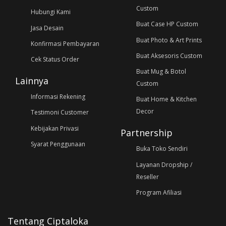
Custom
Hubungi Kami
Buat Case HP Custom
Jasa Desain
Buat Photo & Art Prints
Konfirmasi Pembayaran
Buat Aksesoris Custom
Cek Status Order
Buat Mug & Botol
Lainnya
Custom
Informasi Rekening
Buat Home & Kitchen
Decor
Testimoni Customer
Kebijakan Privasi
Partnership
Syarat Penggunaan
Buka Toko Sendiri
Layanan Dropship /
Reseller
Program Afiliasi
Tentang Ciptaloka