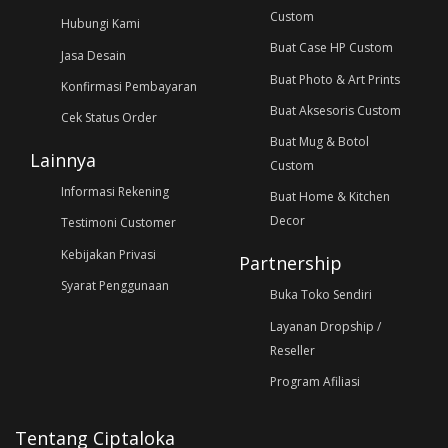
Custom
Hubungi Kami
Buat Case HP Custom
Jasa Desain
Buat Photo & Art Prints
Konfirmasi Pembayaran
Buat Aksesoris Custom
Cek Status Order
Buat Mug & Botol
Lainnya
Custom
Informasi Rekening
Buat Home & Kitchen
Decor
Testimoni Customer
Kebijakan Privasi
Partnership
Syarat Penggunaan
Buka Toko Sendiri
Layanan Dropship /
Reseller
Program Afiliasi
Tentang Ciptaloka