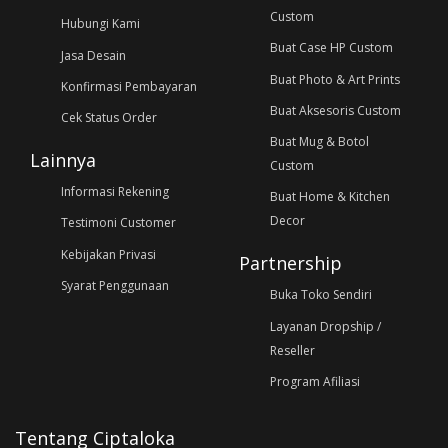
Custom
Hubungi Kami
Buat Case HP Custom
Jasa Desain
Buat Photo & Art Prints
Konfirmasi Pembayaran
Buat Aksesoris Custom
Cek Status Order
Buat Mug & Botol
Lainnya
Custom
Informasi Rekening
Buat Home & Kitchen
Decor
Testimoni Customer
Kebijakan Privasi
Partnership
Syarat Penggunaan
Buka Toko Sendiri
Layanan Dropship /
Reseller
Program Afiliasi
Tentang Ciptaloka