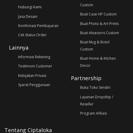
Custom
Hubungi Kami
Buat Case HP Custom
Jasa Desain
Buat Photo & Art Prints
Konfirmasi Pembayaran
Buat Aksesoris Custom
Cek Status Order
Buat Mug & Botol
Lainnya
Custom
Informasi Rekening
Buat Home & Kitchen
Decor
Testimoni Customer
Kebijakan Privasi
Partnership
Syarat Penggunaan
Buka Toko Sendiri
Layanan Dropship /
Reseller
Program Afiliasi
Tentang Ciptaloka