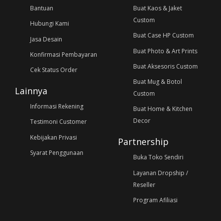
Bantuan
Buat Kaos & Jaket
Custom
Hubungi Kami
Buat Case HP Custom
Jasa Desain
Buat Photo & Art Prints
Konfirmasi Pembayaran
Buat Aksesoris Custom
Cek Status Order
Buat Mug & Botol
Lainnya
Custom
Informasi Rekening
Buat Home & Kitchen
Decor
Testimoni Customer
Kebijakan Privasi
Partnership
Syarat Penggunaan
Buka Toko Sendiri
Layanan Dropship /
Reseller
Program Afiliasi