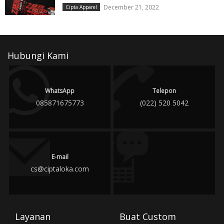
December 21, 2022
Cipta Apparel
Hubungi Kami
WhatsApp
Telepon
085871675773
(022) 520 5042
E-mail
cs@ciptaloka.com
Layanan
Buat Custom