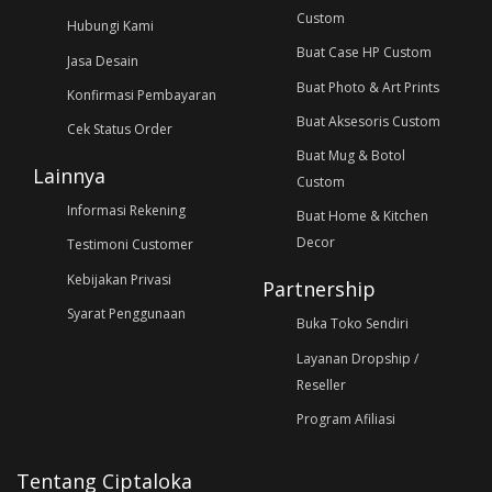
Custom
Hubungi Kami
Buat Case HP Custom
Jasa Desain
Buat Photo & Art Prints
Konfirmasi Pembayaran
Buat Aksesoris Custom
Cek Status Order
Buat Mug & Botol
Lainnya
Custom
Informasi Rekening
Buat Home & Kitchen
Decor
Testimoni Customer
Kebijakan Privasi
Partnership
Syarat Penggunaan
Buka Toko Sendiri
Layanan Dropship /
Reseller
Program Afiliasi
Tentang Ciptaloka