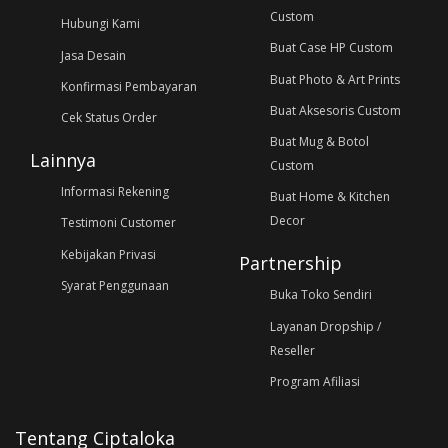
Custom
Hubungi Kami
Buat Case HP Custom
Jasa Desain
Buat Photo & Art Prints
Konfirmasi Pembayaran
Buat Aksesoris Custom
Cek Status Order
Buat Mug & Botol
Lainnya
Custom
Informasi Rekening
Buat Home & Kitchen
Decor
Testimoni Customer
Kebijakan Privasi
Partnership
Syarat Penggunaan
Buka Toko Sendiri
Layanan Dropship /
Reseller
Program Afiliasi
Tentang Ciptaloka