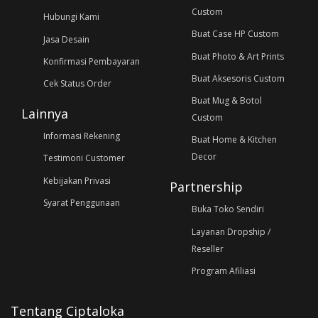
Custom
Hubungi Kami
Buat Case HP Custom
Jasa Desain
Buat Photo & Art Prints
Konfirmasi Pembayaran
Buat Aksesoris Custom
Cek Status Order
Buat Mug & Botol
Lainnya
Custom
Informasi Rekening
Buat Home & Kitchen
Decor
Testimoni Customer
Kebijakan Privasi
Partnership
Syarat Penggunaan
Buka Toko Sendiri
Layanan Dropship /
Reseller
Program Afiliasi
Tentang Ciptaloka