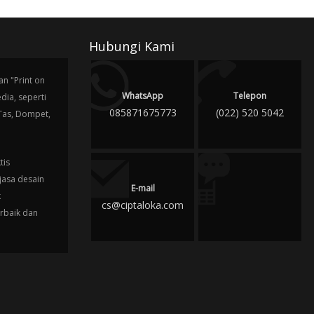
Hubungi Kami
n "Print on
WhatsApp
Telepon
ia, seperti
085871675773
(022) 520 5042
 Tas, Dompet,
tis
jasa desain
E-mail
k
cs@ciptaloka.com
erbaik dan