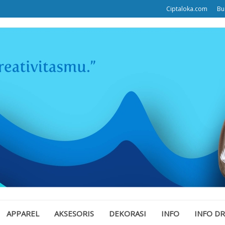
Ciptaloka.com
Bu
APPAREL
AKSESORIS
DEKORASI
INFO
INFO D