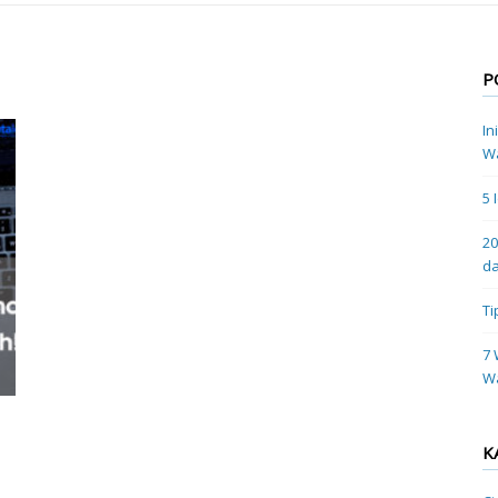
P
In
Wa
5 
20
da
Ti
7 
W
K