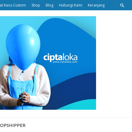
at Kaos Custom
Shop
Blog
Hubungi Kami
Keranjang
Ciptaloka
Blog
ROPSHIPPER