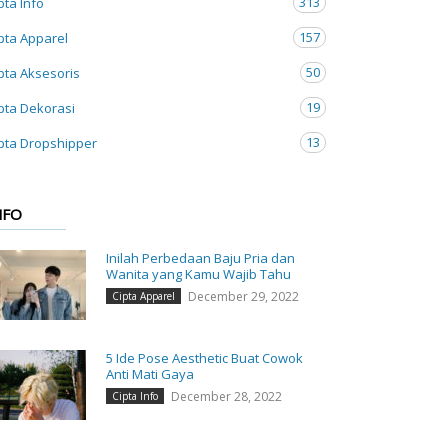
313
pta Info
157
pta Apparel
50
pta Aksesoris
19
pta Dekorasi
13
pta Dropshipper
NFO
Inilah Perbedaan Baju Pria dan
Wanita yang Kamu Wajib Tahu
December 29, 2022
Cipta Apparel
5 Ide Pose Aesthetic Buat Cowok
Anti Mati Gaya
December 28, 2022
Cipta Info