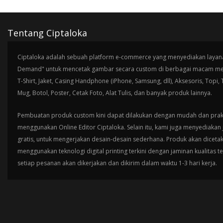
Tentang Ciptaloka
Ciptaloka adalah sebuah platform e-commerce yang menyediakan layana
Demand" untuk mencetak gambar secara custom di berbagai macam med
T-Shirt, Jaket, Casing Handphone (iPhone, Samsung, dll), Aksesoris, Topi,
Mug, Botol, Poster, Cetak Foto, Alat Tulis, dan banyak produk lainnya.
Pembuatan produk custom kini dapat dilakukan dengan mudah dan prak
menggunakan Online Editor Ciptaloka. Selain itu, kami juga menyediakan 
gratis, untuk mengerjakan desain-desain sederhana. Produk akan diceta
menggunakan teknologi digital printing terkini dengan jaminan kualitas t
setiap pesanan akan dikerjakan dan dikirim dalam waktu 1-3 hari kerja.