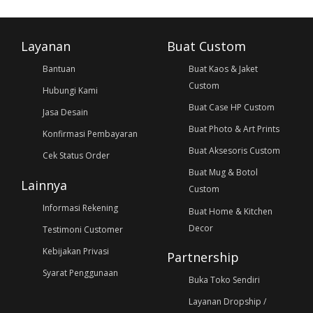
Layanan
Buat Custom
Bantuan
Buat Kaos & Jaket
Custom
Hubungi Kami
Buat Case HP Custom
Jasa Desain
Buat Photo & Art Prints
Konfirmasi Pembayaran
Buat Aksesoris Custom
Cek Status Order
Buat Mug & Botol
Lainnya
Custom
Informasi Rekening
Buat Home & Kitchen
Decor
Testimoni Customer
Kebijakan Privasi
Partnership
Syarat Penggunaan
Buka Toko Sendiri
Layanan Dropship /