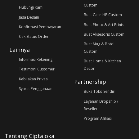
Custom
Hubungi Kami
Buat Case HP Custom
Jasa Desain
Buat Photo & Art Prints
Konfirmasi Pembayaran
Buat Aksesoris Custom
Cek Status Order
Buat Mug & Botol
Lainnya
Custom
Informasi Rekening
Buat Home & Kitchen
Decor
Testimoni Customer
Kebijakan Privasi
Partnership
Syarat Penggunaan
Buka Toko Sendiri
Layanan Dropship /
Reseller
Program Afiliasi
Tentang Ciptaloka