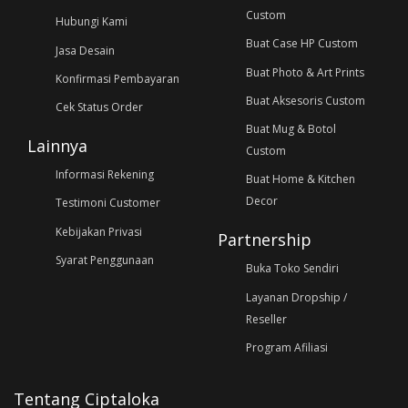
Custom
Hubungi Kami
Buat Case HP Custom
Jasa Desain
Buat Photo & Art Prints
Konfirmasi Pembayaran
Buat Aksesoris Custom
Cek Status Order
Buat Mug & Botol
Lainnya
Custom
Informasi Rekening
Buat Home & Kitchen
Decor
Testimoni Customer
Kebijakan Privasi
Partnership
Syarat Penggunaan
Buka Toko Sendiri
Layanan Dropship /
Reseller
Program Afiliasi
Tentang Ciptaloka