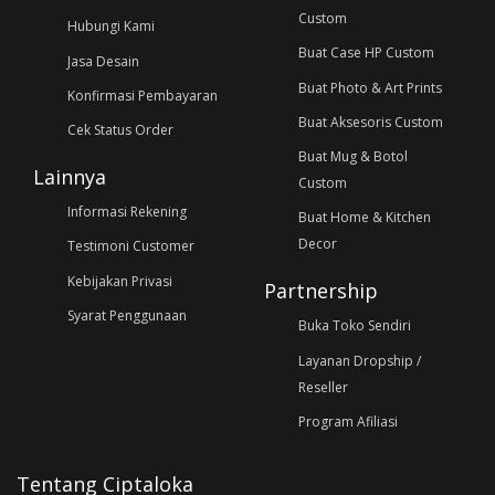
Custom
Hubungi Kami
Buat Case HP Custom
Jasa Desain
Buat Photo & Art Prints
Konfirmasi Pembayaran
Buat Aksesoris Custom
Cek Status Order
Buat Mug & Botol
Lainnya
Custom
Informasi Rekening
Buat Home & Kitchen
Decor
Testimoni Customer
Kebijakan Privasi
Partnership
Syarat Penggunaan
Buka Toko Sendiri
Layanan Dropship /
Reseller
Program Afiliasi
Tentang Ciptaloka