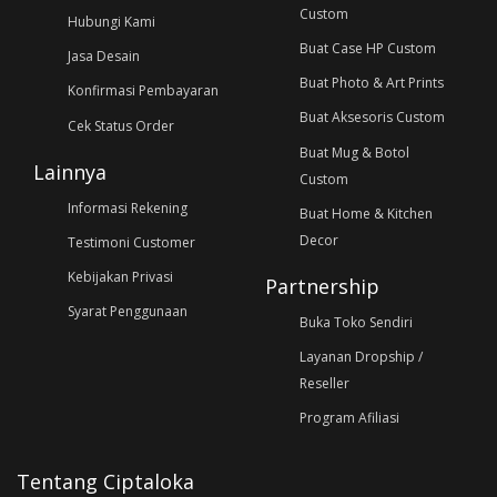
Custom
Hubungi Kami
Buat Case HP Custom
Jasa Desain
Buat Photo & Art Prints
Konfirmasi Pembayaran
Buat Aksesoris Custom
Cek Status Order
Buat Mug & Botol
Lainnya
Custom
Informasi Rekening
Buat Home & Kitchen
Decor
Testimoni Customer
Kebijakan Privasi
Partnership
Syarat Penggunaan
Buka Toko Sendiri
Layanan Dropship /
Reseller
Program Afiliasi
Tentang Ciptaloka