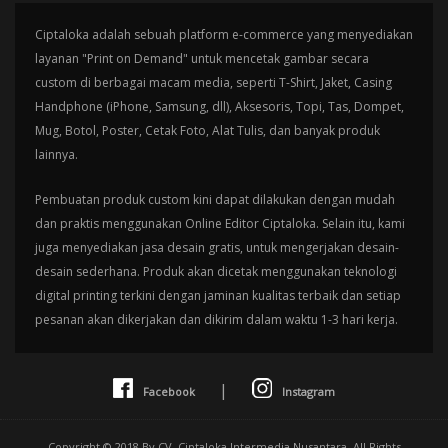
Ciptaloka adalah sebuah platform e-commerce yang menyediakan
layanan "Print on Demand" untuk mencetak gambar secara
custom di berbagai macam media, seperti T-Shirt, Jaket, Casing
Handphone (iPhone, Samsung, dll), Aksesoris, Topi, Tas, Dompet,
Mug, Botol, Poster, Cetak Foto, Alat Tulis, dan banyak produk
lainnya.
Pembuatan produk custom kini dapat dilakukan dengan mudah
dan praktis menggunakan Online Editor Ciptaloka. Selain itu, kami
juga menyediakan jasa desain gratis, untuk mengerjakan desain-
desain sederhana. Produk akan dicetak menggunakan teknologi
digital printing terkini dengan jaminan kualitas terbaik dan setiap
pesanan akan dikerjakan dan dikirim dalam waktu 1-3 hari kerja.
|
Facebook
Instagram
Copyright © 2018 By CV. Ciptaloka Intermedia Nusantara. All Rights