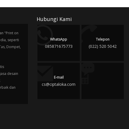
Hubungi Kami
n "Print on
WhatsApp
Telepon
ia, seperti
085871675773
(022) 520 5042
 Tas, Dompet,
tis
jasa desain
E-mail
k
cs@ciptaloka.com
erbaik dan