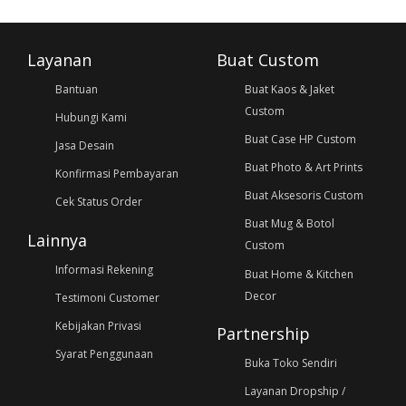
Layanan
Buat Custom
Bantuan
Buat Kaos & Jaket
Custom
Hubungi Kami
Buat Case HP Custom
Jasa Desain
Buat Photo & Art Prints
Konfirmasi Pembayaran
Buat Aksesoris Custom
Cek Status Order
Buat Mug & Botol
Lainnya
Custom
Informasi Rekening
Buat Home & Kitchen
Decor
Testimoni Customer
Kebijakan Privasi
Partnership
Syarat Penggunaan
Buka Toko Sendiri
Layanan Dropship /