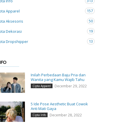
313
pta Info
157
pta Apparel
50
pta Aksesoris
19
pta Dekorasi
13
pta Dropshipper
NFO
Inilah Perbedaan Baju Pria dan
Wanita yang Kamu Wajib Tahu
December 29, 2022
Cipta Apparel
5 Ide Pose Aesthetic Buat Cowok
Anti Mati Gaya
December 28, 2022
Cipta Info