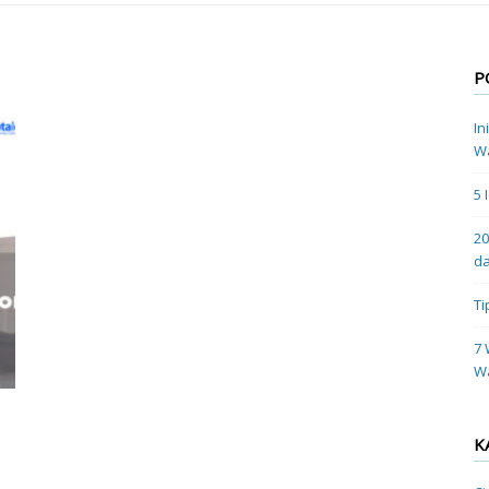
P
In
Wa
5 
20
da
Ti
7 
W
K