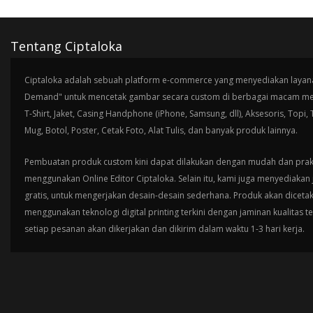
Tentang Ciptaloka
Ciptaloka adalah sebuah platform e-commerce yang menyediakan layana
Demand" untuk mencetak gambar secara custom di berbagai macam med
T-Shirt, Jaket, Casing Handphone (iPhone, Samsung, dll), Aksesoris, Topi,
Mug, Botol, Poster, Cetak Foto, Alat Tulis, dan banyak produk lainnya.
Pembuatan produk custom kini dapat dilakukan dengan mudah dan prak
menggunakan Online Editor Ciptaloka. Selain itu, kami juga menyediakan 
gratis, untuk mengerjakan desain-desain sederhana. Produk akan diceta
menggunakan teknologi digital printing terkini dengan jaminan kualitas t
setiap pesanan akan dikerjakan dan dikirim dalam waktu 1-3 hari kerja.