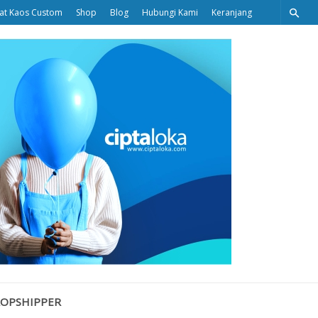
at Kaos Custom
Shop
Blog
Hubungi Kami
Keranjang
Ciptaloka
Blog
ROPSHIPPER