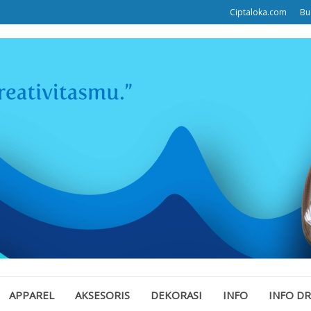
Ciptaloka.com
Bu
APPAREL
AKSESORIS
DEKORASI
INFO
INFO D