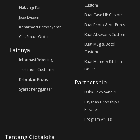
Custom
Hubungi Kami
Buat Case HP Custom
Jasa Desain
Buat Photo & Art Prints
Konfirmasi Pembayaran
Buat Aksesoris Custom
Cek Status Order
Buat Mug & Botol
Lainnya
Custom
Informasi Rekening
Buat Home & Kitchen
Decor
Testimoni Customer
Kebijakan Privasi
Partnership
Syarat Penggunaan
Buka Toko Sendiri
Layanan Dropship /
Reseller
Program Afiliasi
Tentang Ciptaloka