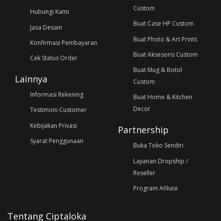
Custom
Hubungi Kami
Buat Case HP Custom
Jasa Desain
Buat Photo & Art Prints
Konfirmasi Pembayaran
Buat Aksesoris Custom
Cek Status Order
Buat Mug & Botol
Lainnya
Custom
Informasi Rekening
Buat Home & Kitchen
Decor
Testimoni Customer
Kebijakan Privasi
Partnership
Syarat Penggunaan
Buka Toko Sendiri
Layanan Dropship /
Reseller
Program Afiliasi
Tentang Ciptaloka