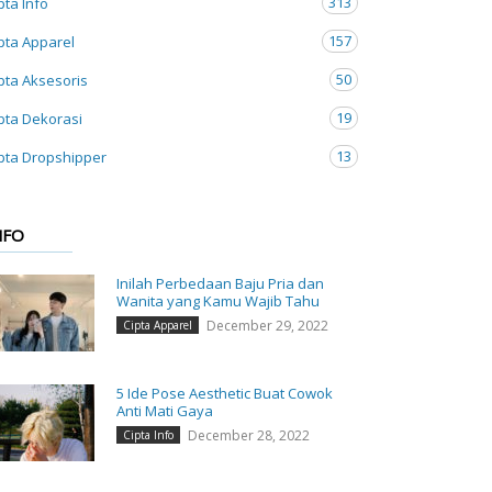
313
pta Info
157
pta Apparel
50
pta Aksesoris
19
pta Dekorasi
13
pta Dropshipper
NFO
Inilah Perbedaan Baju Pria dan
Wanita yang Kamu Wajib Tahu
December 29, 2022
Cipta Apparel
5 Ide Pose Aesthetic Buat Cowok
Anti Mati Gaya
December 28, 2022
Cipta Info