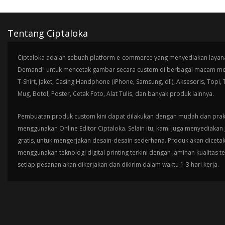
Tentang Ciptaloka
Ciptaloka adalah sebuah platform e-commerce yang menyediakan layana
Demand" untuk mencetak gambar secara custom di berbagai macam med
T-Shirt, Jaket, Casing Handphone (iPhone, Samsung, dll), Aksesoris, Topi,
Mug, Botol, Poster, Cetak Foto, Alat Tulis, dan banyak produk lainnya.
Pembuatan produk custom kini dapat dilakukan dengan mudah dan prak
menggunakan Online Editor Ciptaloka. Selain itu, kami juga menyediakan 
gratis, untuk mengerjakan desain-desain sederhana. Produk akan diceta
menggunakan teknologi digital printing terkini dengan jaminan kualitas t
setiap pesanan akan dikerjakan dan dikirim dalam waktu 1-3 hari kerja.