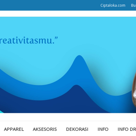
Ciptaloka.com
Bu
APPAREL
AKSESORIS
DEKORASI
INFO
INFO D