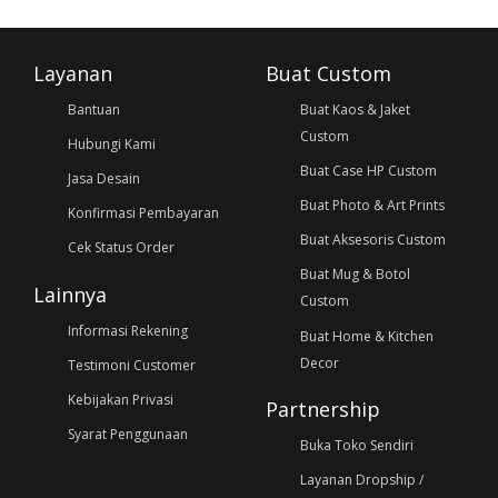
Layanan
Buat Custom
Bantuan
Buat Kaos & Jaket
Custom
Hubungi Kami
Buat Case HP Custom
Jasa Desain
Buat Photo & Art Prints
Konfirmasi Pembayaran
Buat Aksesoris Custom
Cek Status Order
Buat Mug & Botol
Lainnya
Custom
Informasi Rekening
Buat Home & Kitchen
Decor
Testimoni Customer
Kebijakan Privasi
Partnership
Syarat Penggunaan
Buka Toko Sendiri
Layanan Dropship /