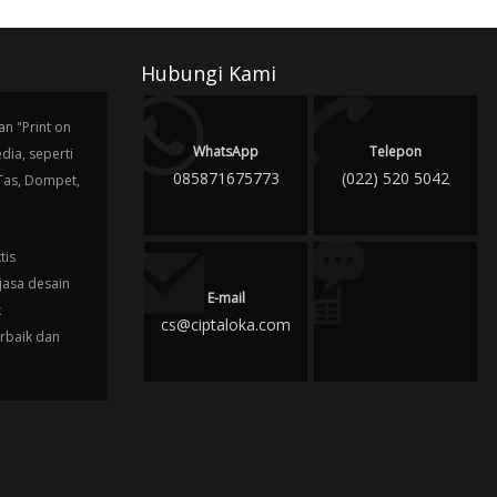
Hubungi Kami
n "Print on
WhatsApp
Telepon
ia, seperti
085871675773
(022) 520 5042
 Tas, Dompet,
tis
jasa desain
E-mail
k
cs@ciptaloka.com
erbaik dan