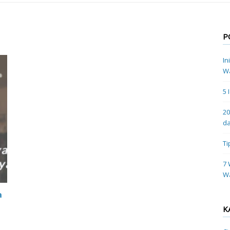
P
In
Wa
5 
20
da
Ti
7 
W
a
K