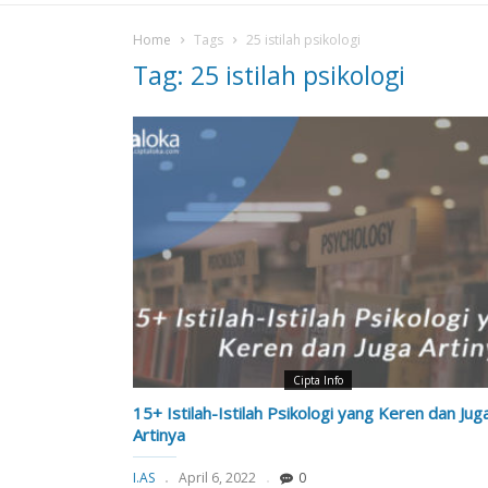
Home
Tags
25 istilah psikologi
Tag: 25 istilah psikologi
Cipta Info
15+ Istilah-Istilah Psikologi yang Keren dan Jug
Artinya
I.AS
April 6, 2022
0