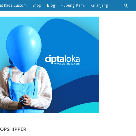
at Kaos Custom
Shop
Blog
Hubungi Kami
Keranjang
Ciptaloka
Blog
ROPSHIPPER