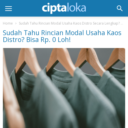
Home
Sudah Tahu Rincian Modal Usaha Kaos Distro Secara Lengkap?
S
Sudah Tahu Rincian Modal Usaha Kaos
Distro? Bisa Rp. 0 Loh!