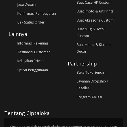
Buat Case HP Custom
Jasa Desain
Buat Photo & Art Prints
Konfirmasi Pembayaran
Buat Aksesoris Custom
Cek Status Order
Buat Mug & Botol
Lainnya
Custom
Informasi Rekening
Buat Home & Kitchen
Decor
Testimoni Customer
Kebijakan Privasi
Partnership
Syarat Penggunaan
Buka Toko Sendiri
Layanan Dropship /
Reseller
Program Afiliasi
Tentang Ciptaloka
Ciptaloka adalah sebuah platform e-commerce yang menyediakan