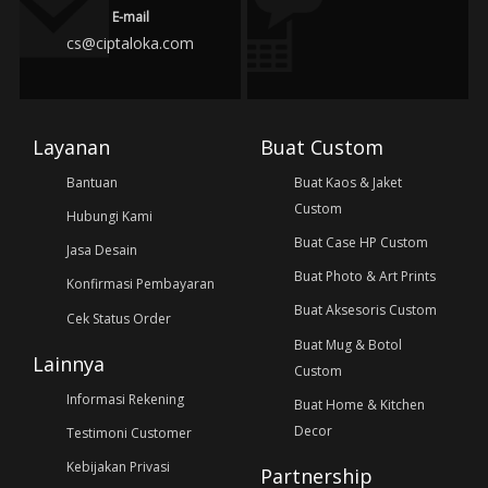
E-mail
cs@ciptaloka.com
Layanan
Buat Custom
Bantuan
Buat Kaos & Jaket
Custom
Hubungi Kami
Buat Case HP Custom
Jasa Desain
Buat Photo & Art Prints
Konfirmasi Pembayaran
Buat Aksesoris Custom
Cek Status Order
Buat Mug & Botol
Lainnya
Custom
Informasi Rekening
Buat Home & Kitchen
Decor
Testimoni Customer
Kebijakan Privasi
Partnership