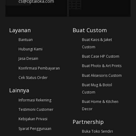
cs@ciptaloka.com
Layanan
Buat Custom
Bantuan
Buat Kaos & Jaket
Custom
Hubungi Kami
Buat Case HP Custom
Jasa Desain
Buat Photo & Art Prints
Konfirmasi Pembayaran
Buat Aksesoris Custom
Cek Status Order
Buat Mug & Botol
Lainnya
Custom
Informasi Rekening
Buat Home & Kitchen
Decor
Testimoni Customer
Kebijakan Privasi
Partnership
Syarat Penggunaan
Buka Toko Sendiri