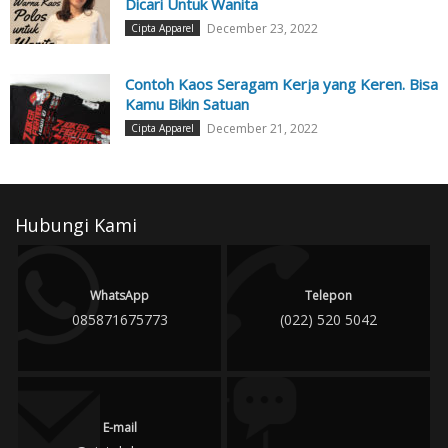
Dicari Untuk Wanita
December 23, 2022
Cipta Apparel
Contoh Kaos Seragam Kerja yang Keren. Bisa
Kamu Bikin Satuan
December 21, 2022
Cipta Apparel
Hubungi Kami
WhatsApp
Telepon
085871675773
(022) 520 5042
E-mail