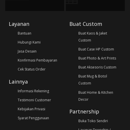
Layanan
Buat Custom
Bantuan
Buat Kaos & Jaket
Custom
Hubungi Kami
Buat Case HP Custom
Jasa Desain
Buat Photo & Art Prints
Konfirmasi Pembayaran
Buat Aksesoris Custom
Cek Status Order
Buat Mug & Botol
Lainnya
Custom
Informasi Rekening
Buat Home & Kitchen
Decor
Testimoni Customer
Kebijakan Privasi
Partnership
Syarat Penggunaan
Buka Toko Sendiri
Layanan Dropship /