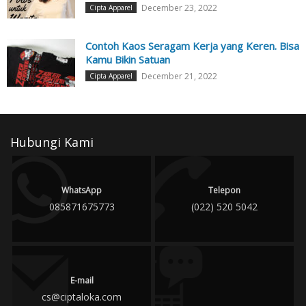
December 23, 2022
Cipta Apparel
Contoh Kaos Seragam Kerja yang Keren. Bisa
Kamu Bikin Satuan
December 21, 2022
Cipta Apparel
Hubungi Kami
WhatsApp
Telepon
085871675773
(022) 520 5042
E-mail
cs@ciptaloka.com