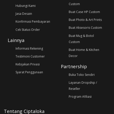
Custom
Hubungi Kami
Buat Case HP Custom
Jasa Desain
Buat Photo & Art Prints
Konfirmasi Pembayaran
Buat Aksesoris Custom
Cek Status Order
Buat Mug & Botol
Lainnya
Custom
Informasi Rekening
Buat Home & Kitchen
Decor
Testimoni Customer
Kebijakan Privasi
Partnership
Syarat Penggunaan
Buka Toko Sendiri
Layanan Dropship /
Reseller
Program Afiliasi
Tentang Ciptaloka