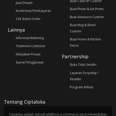
Buat Case HP Custom
Jasa Desain
Buat Photo & Art Prints
Konfirmasi Pembayaran
Buat Aksesoris Custom
Cek Status Order
Buat Mug & Botol
Lainnya
Custom
Informasi Rekening
Buat Home & Kitchen
Decor
Testimoni Customer
Kebijakan Privasi
Partnership
Syarat Penggunaan
Buka Toko Sendiri
Layanan Dropship /
Reseller
Program Afiliasi
Tentang Ciptaloka
Ciptaloka adalah sebuah platform e-commerce yang menyediakan