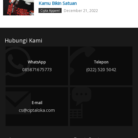
Kamu Bikin Satuan
December 21, 2022
Cipta Apparel
Hubungi Kami
WhatsApp
Telepon
085871675773
(022) 520 5042
E-mail
cs@ciptaloka.com