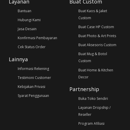
Layanan
Buat Custom
Bantuan
Buat Kaos & Jaket
Custom
Hubungi Kami
Buat Case HP Custom
Jasa Desain
Buat Photo & Art Prints
Konfirmasi Pembayaran
Buat Aksesoris Custom
Cek Status Order
Buat Mug & Botol
Lainnya
Custom
Informasi Rekening
Buat Home & Kitchen
Decor
Testimoni Customer
Kebijakan Privasi
Partnership
Syarat Penggunaan
Buka Toko Sendiri
Layanan Dropship /
Reseller
Program Afiliasi