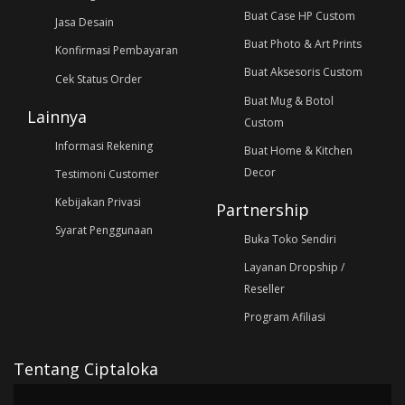
Buat Case HP Custom
Jasa Desain
Buat Photo & Art Prints
Konfirmasi Pembayaran
Buat Aksesoris Custom
Cek Status Order
Buat Mug & Botol
Lainnya
Custom
Informasi Rekening
Buat Home & Kitchen
Decor
Testimoni Customer
Kebijakan Privasi
Partnership
Syarat Penggunaan
Buka Toko Sendiri
Layanan Dropship /
Reseller
Program Afiliasi
Tentang Ciptaloka