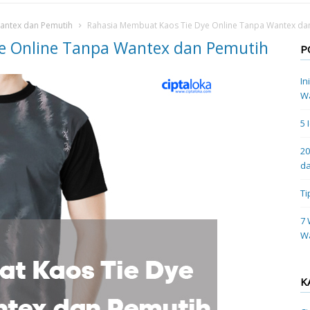
antex dan Pemutih
Rahasia Membuat Kaos Tie Dye Online Tanpa Wantex da
e Online Tanpa Wantex dan Pemutih
P
In
Wa
5 
20
da
Ti
7 
W
K