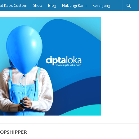
at Kaos Custom
Shop
Blog
Hubungi Kami
Keranjang
Ciptaloka
Blog
ROPSHIPPER