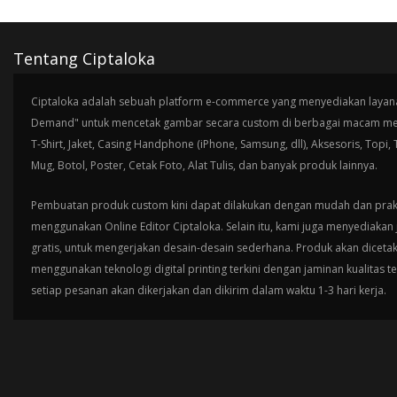
Tentang Ciptaloka
Ciptaloka adalah sebuah platform e-commerce yang menyediakan layana
Demand" untuk mencetak gambar secara custom di berbagai macam med
T-Shirt, Jaket, Casing Handphone (iPhone, Samsung, dll), Aksesoris, Topi,
Mug, Botol, Poster, Cetak Foto, Alat Tulis, dan banyak produk lainnya.
Pembuatan produk custom kini dapat dilakukan dengan mudah dan prak
menggunakan Online Editor Ciptaloka. Selain itu, kami juga menyediakan 
gratis, untuk mengerjakan desain-desain sederhana. Produk akan diceta
menggunakan teknologi digital printing terkini dengan jaminan kualitas t
setiap pesanan akan dikerjakan dan dikirim dalam waktu 1-3 hari kerja.