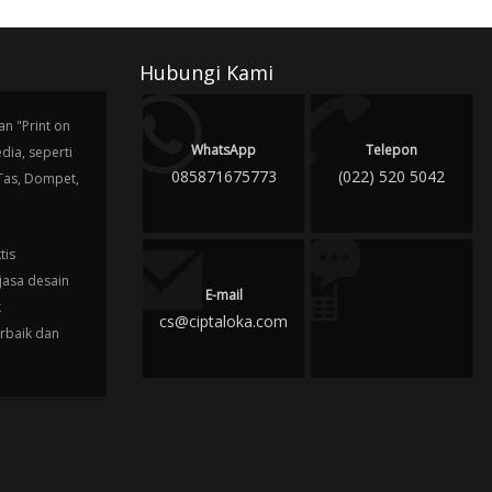
Hubungi Kami
n "Print on
WhatsApp
Telepon
ia, seperti
085871675773
(022) 520 5042
 Tas, Dompet,
tis
jasa desain
E-mail
k
cs@ciptaloka.com
erbaik dan