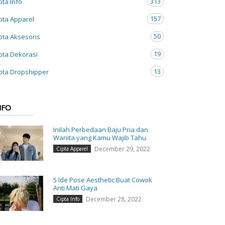
313
pta Info
157
pta Apparel
50
pta Aksesoris
19
pta Dekorasi
13
pta Dropshipper
NFO
Inilah Perbedaan Baju Pria dan
Wanita yang Kamu Wajib Tahu
December 29, 2022
Cipta Apparel
5 Ide Pose Aesthetic Buat Cowok
Anti Mati Gaya
December 28, 2022
Cipta Info