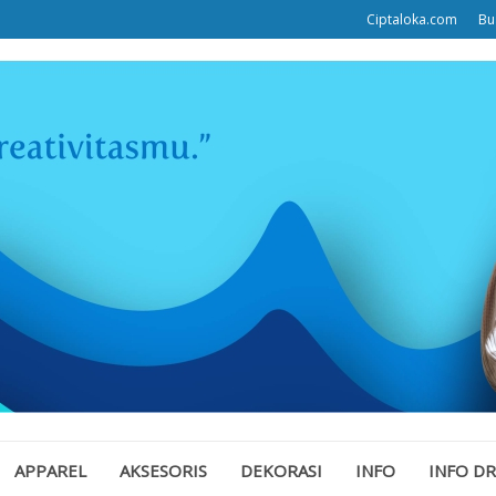
Ciptaloka.com
Bu
APPAREL
AKSESORIS
DEKORASI
INFO
INFO D