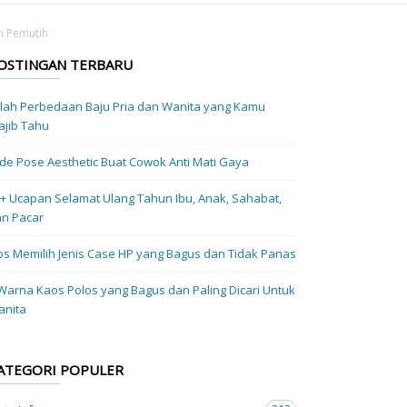
n Pemutih
OSTINGAN TERBARU
ilah Perbedaan Baju Pria dan Wanita yang Kamu
jib Tahu
Ide Pose Aesthetic Buat Cowok Anti Mati Gaya
+ Ucapan Selamat Ulang Tahun Ibu, Anak, Sahabat,
n Pacar
ps Memilih Jenis Case HP yang Bagus dan Tidak Panas
Warna Kaos Polos yang Bagus dan Paling Dicari Untuk
anita
ATEGORI POPULER