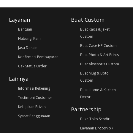
Layanan
Buat Custom
Bantuan
Buat Kaos & Jaket
Custom
Hubungi Kami
Buat Case HP Custom
Jasa Desain
Buat Photo & Art Prints
Konfirmasi Pembayaran
Buat Aksesoris Custom
Cek Status Order
Buat Mug & Botol
Lainnya
Custom
Informasi Rekening
Buat Home & Kitchen
Decor
Testimoni Customer
Kebijakan Privasi
Partnership
Syarat Penggunaan
Buka Toko Sendiri
Layanan Dropship /