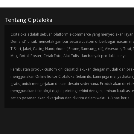
Tentang Ciptaloka
Ciptaloka adalah sebuah platform e-commerce yang menyediakan layana
Demand" untuk mencetak gambar secara custom di berbagai macam med
T-Shirt, Jaket, Casing Handphone (iPhone, Samsung, dll), Aksesoris, Topi,
Mug, Botol, Poster, Cetak Foto, Alat Tulis, dan banyak produk lainnya.
Pembuatan produk custom kini dapat dilakukan dengan mudah dan prak
menggunakan Online Editor Ciptaloka. Selain itu, kami juga menyediakan 
gratis, untuk mengerjakan desain-desain sederhana. Produk akan diceta
menggunakan teknologi digital printing terkini dengan jaminan kualitas t
setiap pesanan akan dikerjakan dan dikirim dalam waktu 1-3 hari kerja.