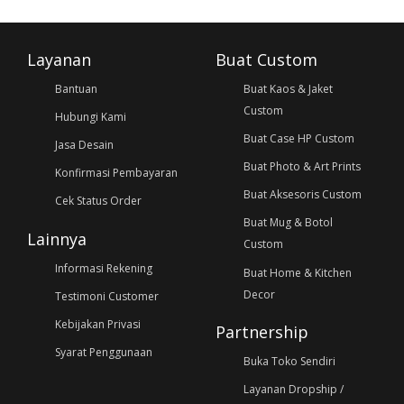
Layanan
Buat Custom
Bantuan
Buat Kaos & Jaket
Custom
Hubungi Kami
Buat Case HP Custom
Jasa Desain
Buat Photo & Art Prints
Konfirmasi Pembayaran
Buat Aksesoris Custom
Cek Status Order
Buat Mug & Botol
Lainnya
Custom
Informasi Rekening
Buat Home & Kitchen
Decor
Testimoni Customer
Kebijakan Privasi
Partnership
Syarat Penggunaan
Buka Toko Sendiri
Layanan Dropship /