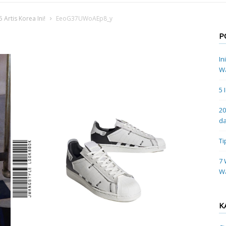
 Artis Korea Ini!
EeoG37UWoAEp8_y
P
In
Wa
5 
20
da
Ti
7 
W
K