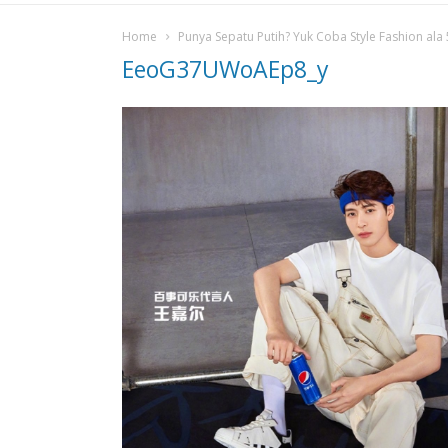
Home
Punya Sepatu Putih? Yuk Coba Style Fashion ala 5
EeoG37UWoAEp8_y