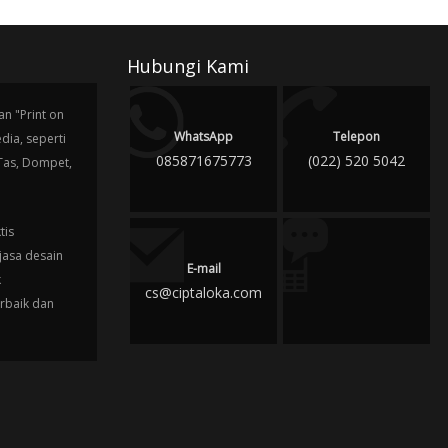
Hubungi Kami
n "Print on
WhatsApp
Telepon
ia, seperti
085871675773
(022) 520 5042
 Tas, Dompet,
tis
jasa desain
E-mail
k
cs@ciptaloka.com
erbaik dan