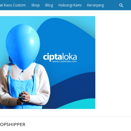
at Kaos Custom
Shop
Blog
Hubungi Kami
Keranjang
Ciptaloka
Blog
ROPSHIPPER