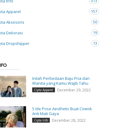
313
pta Info
157
pta Apparel
50
pta Aksesoris
19
pta Dekorasi
13
pta Dropshipper
NFO
Inilah Perbedaan Baju Pria dan
Wanita yang Kamu Wajib Tahu
December 29, 2022
Cipta Apparel
5 Ide Pose Aesthetic Buat Cowok
Anti Mati Gaya
December 28, 2022
Cipta Info