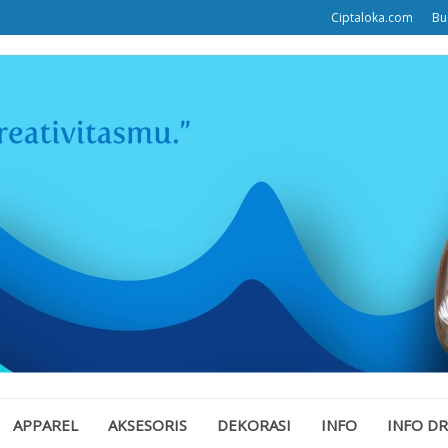
Ciptaloka.com
Bu
APPAREL
AKSESORIS
DEKORASI
INFO
INFO D