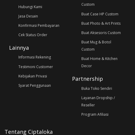
Custom
Hubungi Kami
Buat Case HP Custom
Jasa Desain
Buat Photo & Art Prints
Konfirmasi Pembayaran
Buat Aksesoris Custom
Cek Status Order
Buat Mug & Botol
Lainnya
Custom
Informasi Rekening
Buat Home & Kitchen
Decor
Testimoni Customer
Kebijakan Privasi
Partnership
Syarat Penggunaan
Buka Toko Sendiri
Layanan Dropship /
Reseller
Program Afiliasi
Tentang Ciptaloka