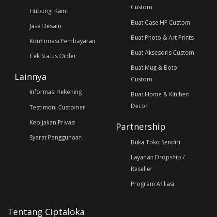
Custom
Hubungi Kami
Buat Case HP Custom
Jasa Desain
Buat Photo & Art Prints
Konfirmasi Pembayaran
Buat Aksesoris Custom
Cek Status Order
Buat Mug & Botol
Lainnya
Custom
Informasi Rekening
Buat Home & Kitchen
Decor
Testimoni Customer
Kebijakan Privasi
Partnership
Syarat Penggunaan
Buka Toko Sendiri
Layanan Dropship /
Reseller
Program Afiliasi
Tentang Ciptaloka