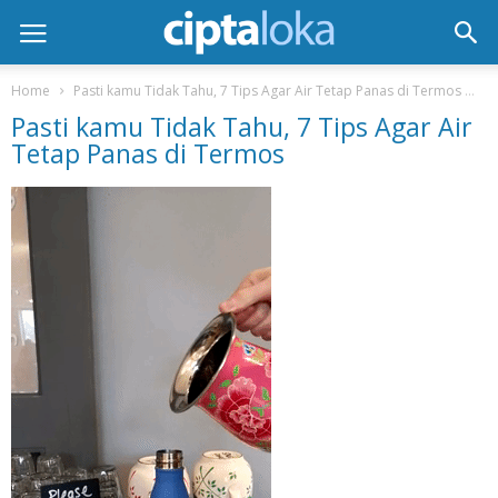
Home
Pasti kamu Tidak Tahu, 7 Tips Agar Air Tetap Panas di Termos
Pa
Pasti kamu Tidak Tahu, 7 Tips Agar Air
Tetap Panas di Termos