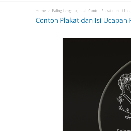
Home
Paling Lengkap, Inilah Contoh Plakat dan Isi Uc
Contoh Plakat dan Isi Ucapan 