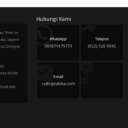
Hubungi Kami
n "Print on
WhatsApp
Telepon
ia, seperti
085871675773
(022) 520 5042
 Tas, Dompet,
tis
jasa desain
E-mail
k
cs@ciptaloka.com
erbaik dan