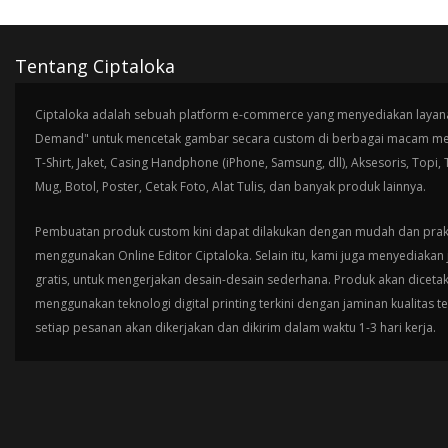
Tentang Ciptaloka
Ciptaloka adalah sebuah platform e-commerce yang menyediakan layana
Demand" untuk mencetak gambar secara custom di berbagai macam med
T-Shirt, Jaket, Casing Handphone (iPhone, Samsung, dll), Aksesoris, Topi,
Mug, Botol, Poster, Cetak Foto, Alat Tulis, dan banyak produk lainnya.
Pembuatan produk custom kini dapat dilakukan dengan mudah dan prak
menggunakan Online Editor Ciptaloka. Selain itu, kami juga menyediakan 
gratis, untuk mengerjakan desain-desain sederhana. Produk akan diceta
menggunakan teknologi digital printing terkini dengan jaminan kualitas t
setiap pesanan akan dikerjakan dan dikirim dalam waktu 1-3 hari kerja.