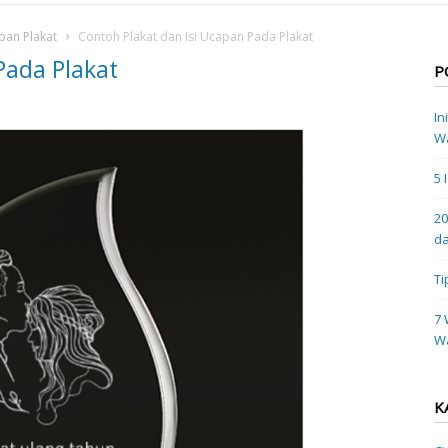
apan Plakat
Contoh Plakat dan Isi Ucapan Pada Plakat
Pada Plakat
P
In
Wa
5 
20
da
Ti
7 
W
K