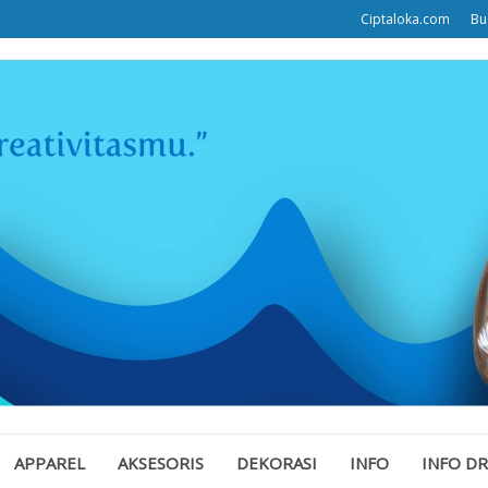
Ciptaloka.com
Bu
APPAREL
AKSESORIS
DEKORASI
INFO
INFO D