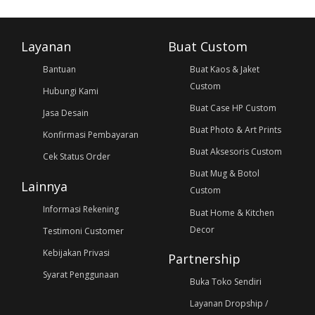
Layanan
Buat Custom
Bantuan
Buat Kaos & Jaket
Custom
Hubungi Kami
Buat Case HP Custom
Jasa Desain
Buat Photo & Art Prints
Konfirmasi Pembayaran
Buat Aksesoris Custom
Cek Status Order
Buat Mug & Botol
Lainnya
Custom
Informasi Rekening
Buat Home & Kitchen
Decor
Testimoni Customer
Kebijakan Privasi
Partnership
Syarat Penggunaan
Buka Toko Sendiri
Layanan Dropship /