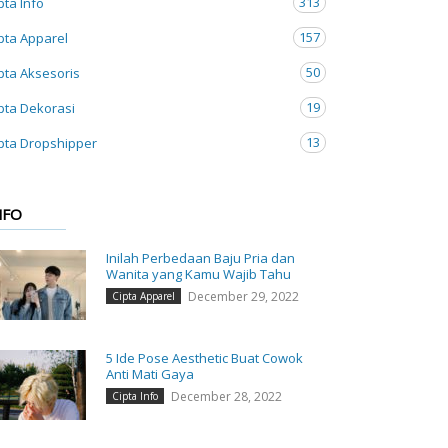
313
pta Info
157
pta Apparel
50
pta Aksesoris
19
pta Dekorasi
13
pta Dropshipper
NFO
Inilah Perbedaan Baju Pria dan
Wanita yang Kamu Wajib Tahu
December 29, 2022
Cipta Apparel
5 Ide Pose Aesthetic Buat Cowok
Anti Mati Gaya
December 28, 2022
Cipta Info