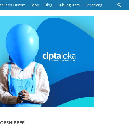
at Kaos Custom
Shop
Blog
Hubungi Kami
Keranjang
Ciptaloka
Blog
ROPSHIPPER