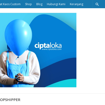
at Kaos Custom
Shop
Blog
Hubungi Kami
Keranjang
Ciptaloka
Blog
ROPSHIPPER