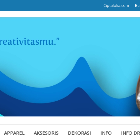
Ciptaloka.com
Bu
APPAREL
AKSESORIS
DEKORASI
INFO
INFO D