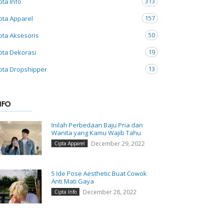
313
pta Info
157
pta Apparel
50
pta Aksesoris
19
pta Dekorasi
13
pta Dropshipper
NFO
Inilah Perbedaan Baju Pria dan
Wanita yang Kamu Wajib Tahu
December 29, 2022
Cipta Apparel
5 Ide Pose Aesthetic Buat Cowok
Anti Mati Gaya
December 28, 2022
Cipta Info