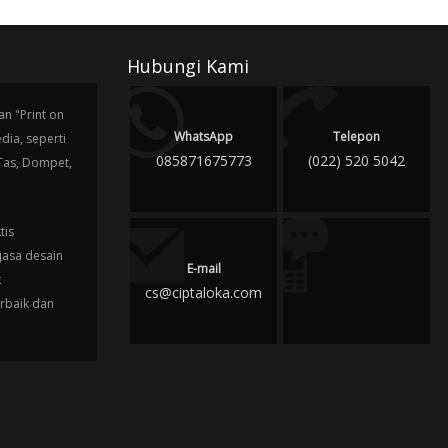
Hubungi Kami
n "Print on
WhatsApp
Telepon
ia, seperti
085871675773
(022) 520 5042
 Tas, Dompet,
tis
jasa desain
E-mail
k
cs@ciptaloka.com
erbaik dan