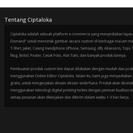
Tentang Ciptaloka
Ciptaloka adalah sebuah platform e-commerce yang menyediakan layana
Demand" untuk mencetak gambar secara custom di berbagai macam med
T-Shirt, Jaket, Casing Handphone (iPhone, Samsung, dll), Aksesoris, Topi,
Mug, Botol, Poster, Cetak Foto, Alat Tulis, dan banyak produk lainnya.
Pembuatan produk custom kini dapat dilakukan dengan mudah dan prak
menggunakan Online Editor Ciptaloka. Selain itu, kami juga menyediakan 
gratis, untuk mengerjakan desain-desain sederhana. Produk akan diceta
menggunakan teknologi digital printing terkini dengan jaminan kualitas t
setiap pesanan akan dikerjakan dan dikirim dalam waktu 1-3 hari kerja.