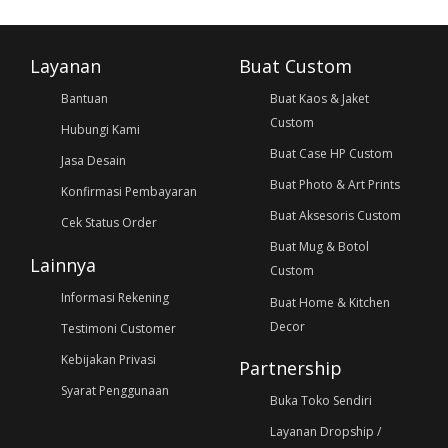
Layanan
Buat Custom
Bantuan
Buat Kaos & Jaket
Custom
Hubungi Kami
Buat Case HP Custom
Jasa Desain
Buat Photo & Art Prints
Konfirmasi Pembayaran
Buat Aksesoris Custom
Cek Status Order
Buat Mug & Botol
Lainnya
Custom
Informasi Rekening
Buat Home & Kitchen
Decor
Testimoni Customer
Kebijakan Privasi
Partnership
Syarat Penggunaan
Buka Toko Sendiri
Layanan Dropship /