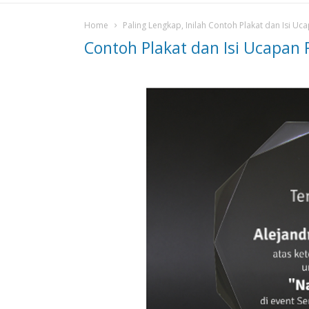
Home
Paling Lengkap, Inilah Contoh Plakat dan Isi Uc
Contoh Plakat dan Isi Ucapan 