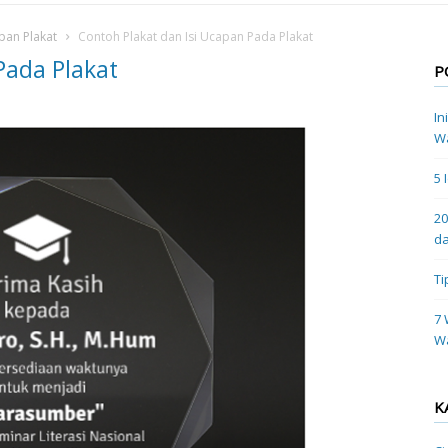
apan Plakat
Contoh Plakat dan Isi Ucapan Pada Plakat
Pada Plakat
P
In
Wa
5 
20
da
Ti
7 
W
K