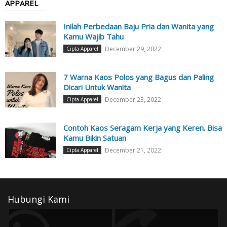
APPAREL
Inilah Perbedaan Baju Pria dan Wanita yang
Kamu Wajib Tahu
December 29, 2022
Cipta Apparel
7 Warna Kaos Polos yang Bagus dan Paling
Dicari Untuk Wanita
December 23, 2022
Cipta Apparel
Contoh Kaos Seragam Kerja yang Keren. Bisa
Kamu Bikin Satuan
December 21, 2022
Cipta Apparel
Hubungi Kami