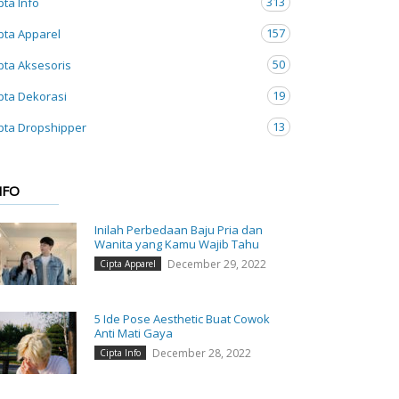
313
pta Info
157
pta Apparel
50
pta Aksesoris
19
pta Dekorasi
13
pta Dropshipper
NFO
Inilah Perbedaan Baju Pria dan
Wanita yang Kamu Wajib Tahu
December 29, 2022
Cipta Apparel
5 Ide Pose Aesthetic Buat Cowok
Anti Mati Gaya
December 28, 2022
Cipta Info