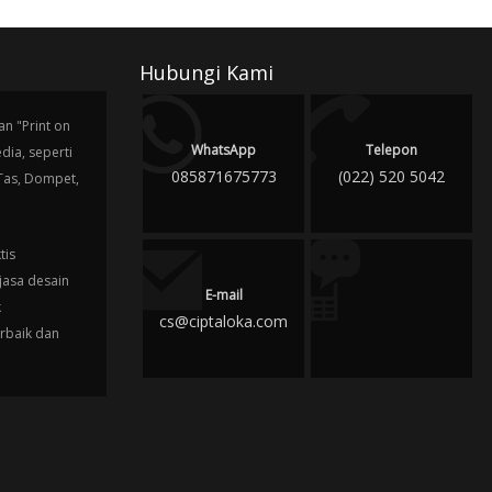
Hubungi Kami
n "Print on
WhatsApp
Telepon
ia, seperti
085871675773
(022) 520 5042
 Tas, Dompet,
tis
jasa desain
E-mail
k
cs@ciptaloka.com
erbaik dan