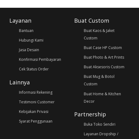
Layanan
Buat Custom
Bantuan
Buat Kaos & Jaket
Custom
Hubungi Kami
Buat Case HP Custom
Jasa Desain
Buat Photo & Art Prints
Konfirmasi Pembayaran
Buat Aksesoris Custom
Cek Status Order
Buat Mug & Botol
Lainnya
Custom
Informasi Rekening
Buat Home & Kitchen
Decor
Testimoni Customer
Kebijakan Privasi
Partnership
Syarat Penggunaan
Buka Toko Sendiri
Layanan Dropship /