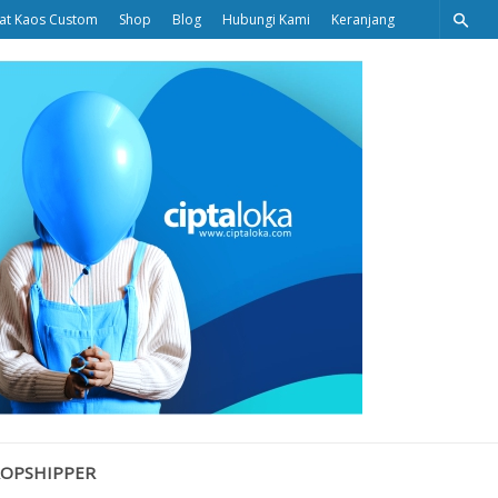
at Kaos Custom
Shop
Blog
Hubungi Kami
Keranjang
Ciptaloka
Blog
ROPSHIPPER