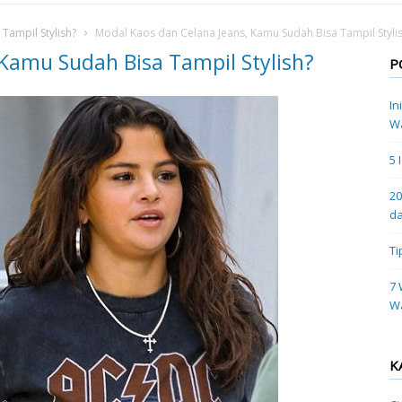
Tampil Stylish?
Modal Kaos dan Celana Jeans, Kamu Sudah Bisa Tampil Styli
 Kamu Sudah Bisa Tampil Stylish?
P
In
Wa
5 
20
da
Ti
7 
W
K