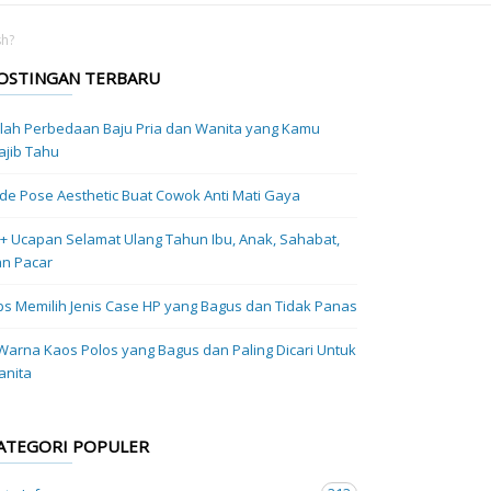
sh?
OSTINGAN TERBARU
ilah Perbedaan Baju Pria dan Wanita yang Kamu
jib Tahu
Ide Pose Aesthetic Buat Cowok Anti Mati Gaya
+ Ucapan Selamat Ulang Tahun Ibu, Anak, Sahabat,
n Pacar
ps Memilih Jenis Case HP yang Bagus dan Tidak Panas
Warna Kaos Polos yang Bagus dan Paling Dicari Untuk
anita
ATEGORI POPULER