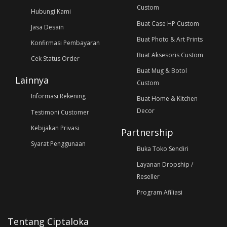
Custom
Hubungi Kami
Buat Case HP Custom
Jasa Desain
Buat Photo & Art Prints
Konfirmasi Pembayaran
Buat Aksesoris Custom
Cek Status Order
Buat Mug & Botol
Lainnya
Custom
Informasi Rekening
Buat Home & Kitchen
Decor
Testimoni Customer
Kebijakan Privasi
Partnership
Syarat Penggunaan
Buka Toko Sendiri
Layanan Dropship /
Reseller
Program Afiliasi
Tentang Ciptaloka