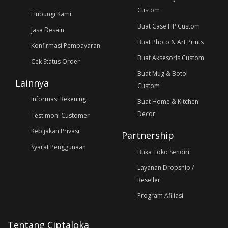
Custom
Hubungi Kami
Buat Case HP Custom
Jasa Desain
Buat Photo & Art Prints
Konfirmasi Pembayaran
Buat Aksesoris Custom
Cek Status Order
Buat Mug & Botol
Lainnya
Custom
Informasi Rekening
Buat Home & Kitchen
Decor
Testimoni Customer
Kebijakan Privasi
Partnership
Syarat Penggunaan
Buka Toko Sendiri
Layanan Dropship /
Reseller
Program Afiliasi
Tentang Ciptaloka