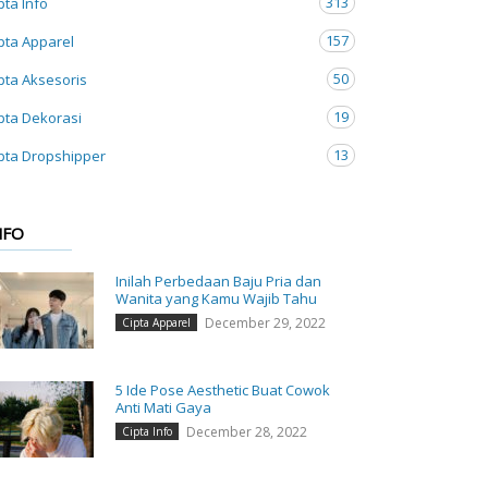
313
pta Info
157
pta Apparel
50
pta Aksesoris
19
pta Dekorasi
13
pta Dropshipper
NFO
Inilah Perbedaan Baju Pria dan
Wanita yang Kamu Wajib Tahu
December 29, 2022
Cipta Apparel
5 Ide Pose Aesthetic Buat Cowok
Anti Mati Gaya
December 28, 2022
Cipta Info