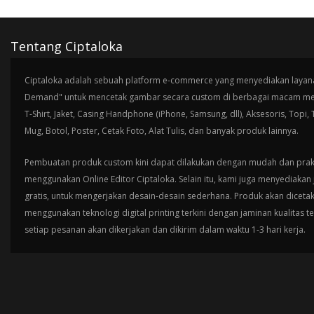
Tentang Ciptaloka
Ciptaloka adalah sebuah platform e-commerce yang menyediakan layana
Demand" untuk mencetak gambar secara custom di berbagai macam med
T-Shirt, Jaket, Casing Handphone (iPhone, Samsung, dll), Aksesoris, Topi,
Mug, Botol, Poster, Cetak Foto, Alat Tulis, dan banyak produk lainnya.
Pembuatan produk custom kini dapat dilakukan dengan mudah dan prak
menggunakan Online Editor Ciptaloka. Selain itu, kami juga menyediakan 
gratis, untuk mengerjakan desain-desain sederhana. Produk akan diceta
menggunakan teknologi digital printing terkini dengan jaminan kualitas t
setiap pesanan akan dikerjakan dan dikirim dalam waktu 1-3 hari kerja.