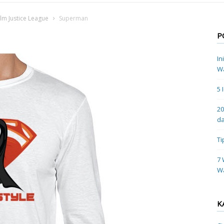
lm Justice League
Superman
P
In
Wa
5 
20
da
Ti
7 
W
K