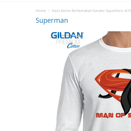
Home
Kaos Keren Bertemakan Karater Superhero di Fi
Superman