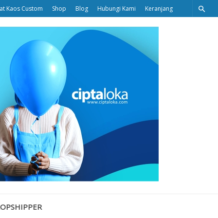
at Kaos Custom
Shop
Blog
Hubungi Kami
Keranjang
Ciptaloka
Blog
ROPSHIPPER