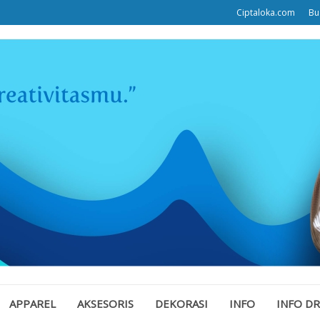
Ciptaloka.com
Bu
APPAREL
AKSESORIS
DEKORASI
INFO
INFO D