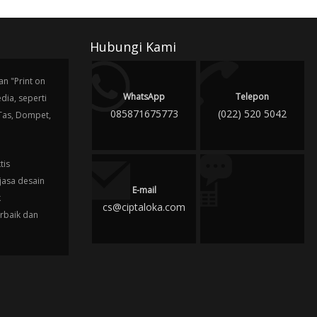
Hubungi Kami
n "Print on
WhatsApp
Telepon
ia, seperti
085871675773
(022) 520 5042
 Tas, Dompet,
tis
jasa desain
E-mail
k
cs@ciptaloka.com
erbaik dan