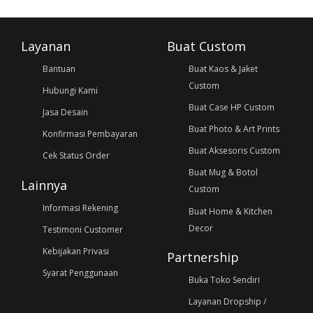
Layanan
Buat Custom
Bantuan
Buat Kaos & Jaket
Custom
Hubungi Kami
Buat Case HP Custom
Jasa Desain
Buat Photo & Art Prints
Konfirmasi Pembayaran
Buat Aksesoris Custom
Cek Status Order
Buat Mug & Botol
Lainnya
Custom
Informasi Rekening
Buat Home & Kitchen
Decor
Testimoni Customer
Kebijakan Privasi
Partnership
Syarat Penggunaan
Buka Toko Sendiri
Layanan Dropship /