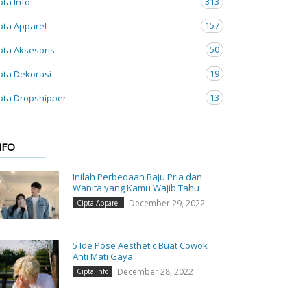
313
pta Info
157
pta Apparel
50
pta Aksesoris
19
pta Dekorasi
13
pta Dropshipper
NFO
Inilah Perbedaan Baju Pria dan
Wanita yang Kamu Wajib Tahu
December 29, 2022
Cipta Apparel
5 Ide Pose Aesthetic Buat Cowok
Anti Mati Gaya
December 28, 2022
Cipta Info