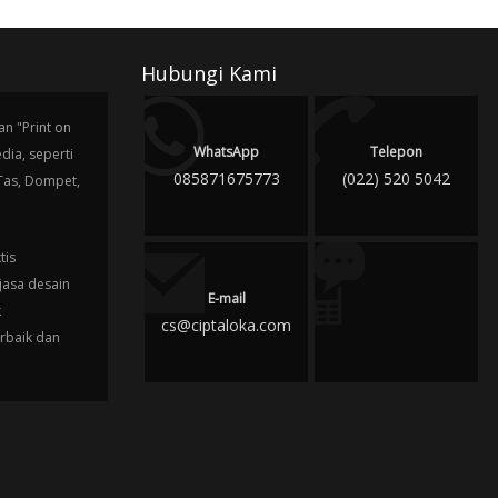
Hubungi Kami
n "Print on
WhatsApp
Telepon
ia, seperti
085871675773
(022) 520 5042
 Tas, Dompet,
tis
jasa desain
E-mail
k
cs@ciptaloka.com
erbaik dan