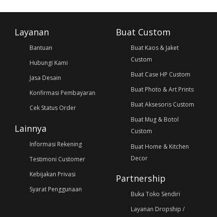
Layanan
Buat Custom
Bantuan
Buat Kaos & Jaket
Custom
Hubungi Kami
Buat Case HP Custom
Jasa Desain
Buat Photo & Art Prints
Konfirmasi Pembayaran
Buat Aksesoris Custom
Cek Status Order
Buat Mug & Botol
Lainnya
Custom
Informasi Rekening
Buat Home & Kitchen
Decor
Testimoni Customer
Kebijakan Privasi
Partnership
Syarat Penggunaan
Buka Toko Sendiri
Layanan Dropship /