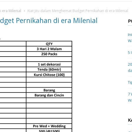
 era Milenial
Kiat Jitu dalam Menghemat Budget Pernikahan di era Milenial
get Pernikahan di era Milenial
P
In
Wa
5 
20
da
Ti
7 
W
K