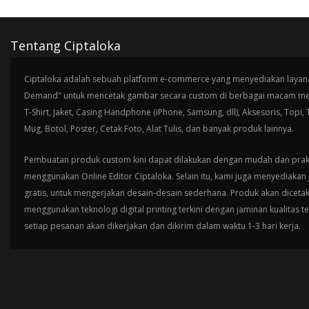
Tentang Ciptaloka
Ciptaloka adalah sebuah platform e-commerce yang menyediakan layana
Demand" untuk mencetak gambar secara custom di berbagai macam med
T-Shirt, Jaket, Casing Handphone (iPhone, Samsung, dll), Aksesoris, Topi,
Mug, Botol, Poster, Cetak Foto, Alat Tulis, dan banyak produk lainnya.
Pembuatan produk custom kini dapat dilakukan dengan mudah dan prak
menggunakan Online Editor Ciptaloka. Selain itu, kami juga menyediakan 
gratis, untuk mengerjakan desain-desain sederhana. Produk akan diceta
menggunakan teknologi digital printing terkini dengan jaminan kualitas t
setiap pesanan akan dikerjakan dan dikirim dalam waktu 1-3 hari kerja.