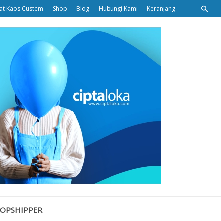
at Kaos Custom
Shop
Blog
Hubungi Kami
Keranjang
Ciptaloka
Blog
ROPSHIPPER