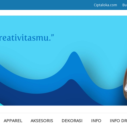
Ciptaloka.com
Bu
APPAREL
AKSESORIS
DEKORASI
INFO
INFO D