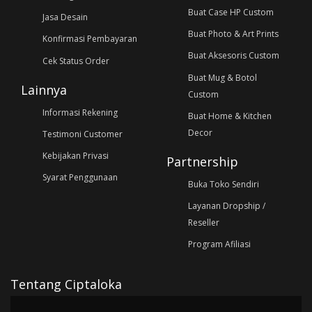
Buat Case HP Custom
Jasa Desain
Buat Photo & Art Prints
Konfirmasi Pembayaran
Buat Aksesoris Custom
Cek Status Order
Buat Mug & Botol
Lainnya
Custom
Informasi Rekening
Buat Home & Kitchen
Decor
Testimoni Customer
Kebijakan Privasi
Partnership
Syarat Penggunaan
Buka Toko Sendiri
Layanan Dropship /
Reseller
Program Afiliasi
Tentang Ciptaloka