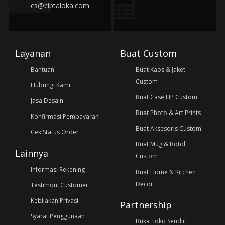
cs@ciptaloka.com
Layanan
Buat Custom
Bantuan
Buat Kaos & Jaket
Custom
Hubungi Kami
Buat Case HP Custom
Jasa Desain
Buat Photo & Art Prints
Konfirmasi Pembayaran
Buat Aksesoris Custom
Cek Status Order
Buat Mug & Botol
Lainnya
Custom
Informasi Rekening
Buat Home & Kitchen
Decor
Testimoni Customer
Kebijakan Privasi
Partnership
Syarat Penggunaan
Buka Toko Sendiri